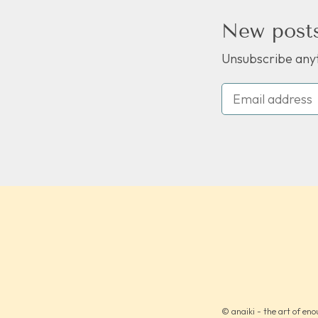
New posts
Unsubscribe anyt
© anaiki - the art of en