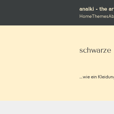
anaiki - the a
Home
Themes
Ab
schwarze 
…wie ein Kleidun